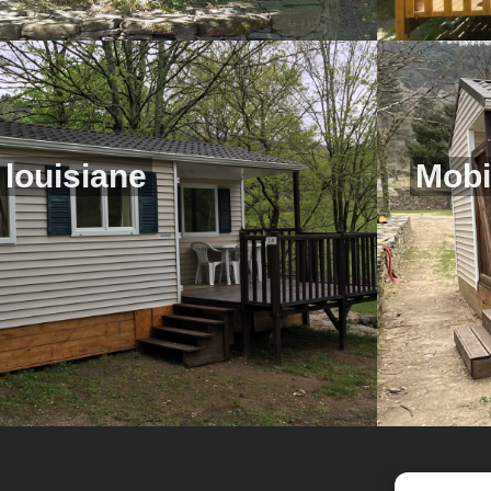
louisiane
Mobi